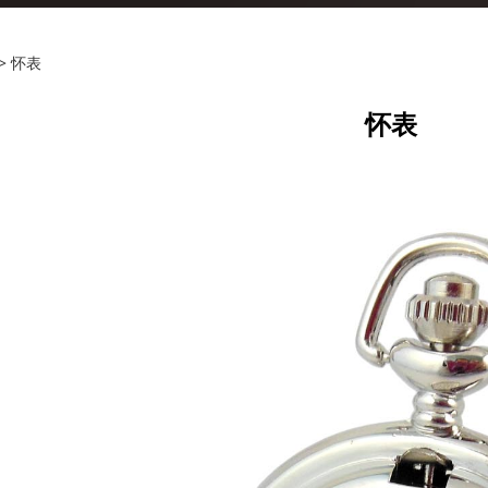
>
怀表
怀表