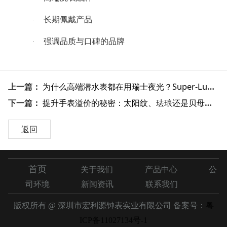
长期佩戴产品
·
强调品质与口碑的品牌
·
上一篇：
为什么高端潜水表都在用瑞士夜光？Super-LumiNova 与普通夜光深度对比
下一篇：
提升手表溢价的秘密：太阳纹、珐琅还是贝母？教你选出最有高级感的表盘工艺
返回
首页
关于我们
产品中心
公
司环境
新闻资讯
联系我们
版权所有 @ 深圳市宏利源钟表实业有限公司 备案号：
粤
ICP备11027134号-1