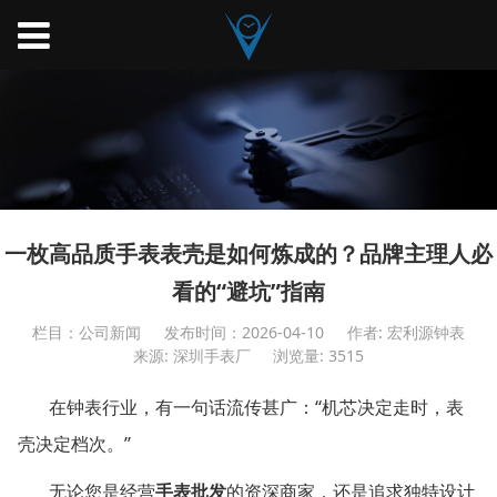
一枚高品质手表表壳是如何炼成的？品牌主理人必
看的“避坑”指南
栏目：公司新闻
发布时间：2026-04-10
作者: 宏利源钟表
来源: 深圳手表厂
浏览量: 3515
“
在钟表行业，有一句话流传甚广：
机芯决定走时，表
”
壳决定档次。
无论您是经营
手表批发
的资深商家，还是追求独特设计