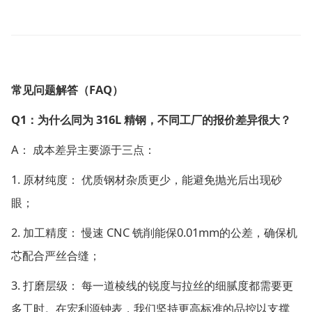
FAQ
常见问题解答（
）
Q1
316L
：为什么同为
精钢，不同工厂的报价差异很大？
A
：
成本差异主要源于三点：
1.
原材纯度：
优质钢材杂质更少，能避免抛光后出现砂
眼；
2.
CNC
0.01mm
加工精度：
慢速
铣削能保
的公差，确保机
芯配合严丝合缝；
3.
打磨层级：
每一道棱线的锐度与拉丝的细腻度都需要更
多工时。在宏利源钟表，我们坚持更高标准的品控以支撑