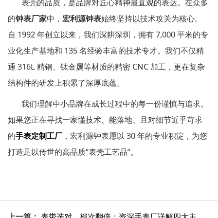
表壳的品质，是品牌对匠心精神最直观的表达。在众多
的
钟表厂家
中，
宏利源钟表
始终坚持以技术攻关为核心。
1992
7,000
自
年创立以来，我们深耕深圳，拥有
平米的专
135
业化生产基地和
名经验丰富的技术专才。我们不仅精
316L
CNC
通
精钢、钛金属等材质的精密
加工，更在复杂
结构件的研发上积累了深厚底蕴。
我们理解中小品牌在成长过程中的每一份谨慎与追求。
如果您正在寻找一家懂技术、能落地、且对细节近乎苛求
30
的
手表定制工厂
，宏利源钟表愿以
年的专业积淀，为您
“
”
打造足以传世的高品质
表壳工艺品
。
上一篇：
表带选对，档次翻倍：资深手表厂详解四大主流表带材质