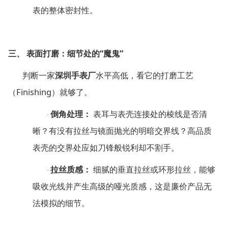
表的整体密封性。
“
”
三、
表面打磨：细节处的
魔鬼
判断一家
深圳手表厂
水平高低，看它的打磨工艺
Finishing
（
）就够了。
倒角处理：
表耳与表壳连接处的棱线是否清
·
晰？有没有拉丝与镜面抛光的明暗交界线？高品质
表壳的交界处应如刀锋般锐利却不割手。
拉丝质感：
细腻的垂直拉丝或环形拉丝，能够
·
吸收光线并产生高级的哑光质感，这是廉价产品无
法模拟的细节。