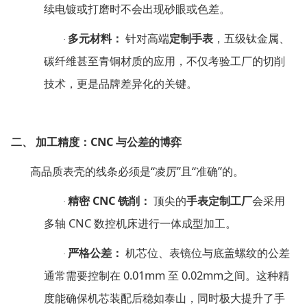
续电镀或打磨时不会出现砂眼或色差。
多元材料：
针对高端
定制手表
，五级钛金属、
·
碳纤维甚至青铜材质的应用，不仅考验工厂的切削
技术，更是品牌差异化的关键。
CNC
二、
加工精度：
与公差的博弈
“
”
“
”
高品质表壳的线条必须是
凌厉
且
准确
的。
CNC
精密
铣削：
顶尖的
手表定制工厂
会采用
·
CNC
多轴
数控机床进行一体成型加工。
严格公差：
机芯位、表镜位与底盖螺纹的公差
·
0.01mm
0.02mm
通常需要控制在
至
之间。这种精
度能确保机芯装配后稳如泰山，同时极大提升了手